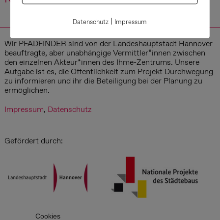
|
Datenschutz
Impressum
Wir PFADFINDER sind von der Landeshauptstadt Hannover
beauftragte, aber unabhängige Vermittler*innen zwischen
den einzelnen Akteur*innen des Ihme-Zentrums. Unsere
Aufgabe ist es, die Öffentlichkeit zum Projekt Durchwegung
zu informieren und ihr die Beteiligung bei der Planung zu
ermöglichen.
Impressum
,
Datenschutz
Gefördert durch:
Cookies