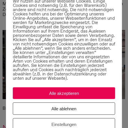
Wir nutzen auf unserer Webseite Cookies. Einige
Mit der Aktion soll bis zum Baubeginn im Frühjahr 2021 ein
Cookies sind notwendig (z.B. für den Warenkorb)
Zeichen für die anstehende Veränderung in der
andere sind nicht notwendig. Die nicht-notwendigen
Cookies helfen uns bei der Optimierung unseres
Durchwegung gesetzt werden.
Online-Angebotes, unserer Webseitenfunktionen und
werden für Marketingzwecke eingesetzt. Die
Einwilligung umfasst die Speicherung von
Informationen auf Ihrem Endgerät, das Auslesen
personenbezogener Daten sowie deren Verarbeitung.
Klicken Sie auf „Alle akzeptieren“, um in den Einsatz
von nicht notwendigen Cookies einzuwilligen oder auf
„Alle ablehnen“, wenn Sie sich anders entscheiden.
Sie können unter „Einstellungen verwalten“
detaillierte Informationen der von uns eingesetzten
Arten von Cookies erhalten und deren Einstellungen
aufrufen. Sie können die Einstellungen jederzeit
aufrufen und Cookies auch nachträglich jederzeit
abwählen (z.B. in der Datenschutzerklärung oder
unten auf unserer Webseite).
Alle akzeptieren
Bildnachweis: Pfadfinder
Alle ablehnen
Einstellungen
Nächste Nachricht