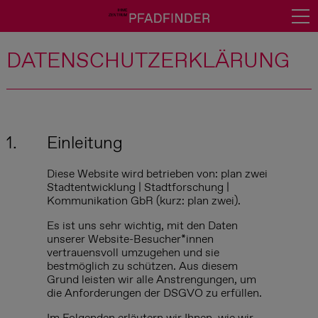
News
DATENSCHUTZ­ERKLÄRUNG
Deine Meinung?
Über uns
Ihme-Zentrum
1.
Einleitung
Führung buchen
Diese Website wird betrieben von: plan zwei
Presse
Stadtentwicklung | Stadtforschung |
Kommunikation GbR (kurz: plan zwei).
Downloads / Verweise
Es ist uns sehr wichtig, mit den Daten
unserer Website-Besucher*innen
Kontakt
vertrauensvoll umzugehen und sie
bestmöglich zu schützen. Aus diesem
Impressum
Grund leisten wir alle Anstrengungen, um
die Anforderungen der DSGVO zu erfüllen.
Datenschutz
Im Folgenden erläutern wir Ihnen, wie wir