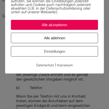
aufrufen. Sie können die Einstellungen jederzeit
Nutzereingabe
aufrufen und Cookies auch nachträglich jederzeit
abwählen (z.B. in der Datenschutzerklärung oder
unten auf unserer Webseite).
3.2.1
Kontaktaufnahme
a)
E-Mail
Alle akzeptieren
Wenn Sie per E-Mail mit uns in Kontakt
treten, verarbeiten wir Ihre E-Mail-Adresse
Alle ablehnen
und ggf. weitere in der Mail enthaltene
Daten. Diese werden auf dem Mail-Server
und teilweise auf den jeweiligen Endgeräten
Einstellungen
gespeichert. Je nach Anliegen ist die
Rechtsgrundlage hierfür regelmäßig Art. 6
|
Abs. 1 lit. f DSGVO oder Art. 6 Abs. 1 lit. b
Datenschutz
Impressum
DSGVO. Die Daten werden gelöscht, sobald
der jeweilige Zweck entfällt und es gemäß
den gesetzlichen Vorgaben möglich ist.
b)
Telefon
Wenn Sie per Telefon mit uns in Kontakt
treten, können die Anrufdaten auf dem
jeweiligen Endgerät und beim eingesetzten