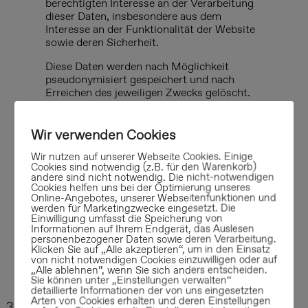
berechtigten Interesse an der Verarbeitung
dieser Daten, insbesondere aus dem
Interesse an der Funktionalität der Website
sowie deren Sicherheit.
Diese Daten werden nach Möglichkeit
pseudonymisiert gespeichert und nach
Erreichen des jeweiligen Zwecks gelöscht.
Soweit die Server-Log-Dateien die
Identifizierung der betroffenen Person
Wir verwenden Cookies
ermöglicht, werden die Daten maximal für
einen Zeitraum von 14 Tagen gespeichert.
Wir nutzen auf unserer Webseite Cookies. Einige
Cookies sind notwendig (z.B. für den Warenkorb)
Eine Ausnahme besteht dann, wenn ein
andere sind nicht notwendig. Die nicht-notwendigen
sicherheitsrelevantes Ereignis auftritt. In
Cookies helfen uns bei der Optimierung unseres
diesem Fall werden die Server-Log-Dateien
Online-Angebotes, unserer Webseitenfunktionen und
bis zur Beseitigung und abschließenden
werden für Marketingzwecke eingesetzt. Die
Einwilligung umfasst die Speicherung von
Aufklärung des sicherheitsrelevanten
Informationen auf Ihrem Endgerät, das Auslesen
Ereignisses gespeichert.
personenbezogener Daten sowie deren Verarbeitung.
Klicken Sie auf „Alle akzeptieren“, um in den Einsatz
Im Übrigen findet eine Zusammenführung
von nicht notwendigen Cookies einzuwilligen oder auf
„Alle ablehnen“, wenn Sie sich anders entscheiden.
mit anderen Daten findet nicht statt.
Sie können unter „Einstellungen verwalten“
detaillierte Informationen der von uns eingesetzten
Arten von Cookies erhalten und deren Einstellungen
3.2
Datenverarbeitung durch