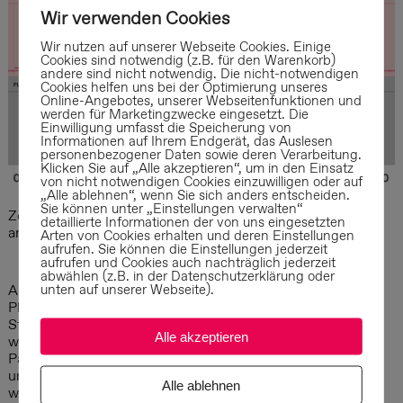
Wir verwenden Cookies
Wir nutzen auf unserer Webseite Cookies. Einige
Cookies sind notwendig (z.B. für den Warenkorb)
andere sind nicht notwendig. Die nicht-notwendigen
Cookies helfen uns bei der Optimierung unseres
Online-Angebotes, unserer Webseitenfunktionen und
werden für Marketingzwecke eingesetzt. Die
Einwilligung umfasst die Speicherung von
Informationen auf Ihrem Endgerät, das Auslesen
personenbezogener Daten sowie deren Verarbeitung.
Klicken Sie auf „Alle akzeptieren“, um in den Einsatz
von nicht notwendigen Cookies einzuwilligen oder auf
„Alle ablehnen“, wenn Sie sich anders entscheiden.
Sie können unter „Einstellungen verwalten“
Zeitplan des Beteiligungsprozesses (zum Vergrößern bitte
detaillierte Informationen der von uns eingesetzten
anklicken)
Arten von Cookies erhalten und deren Einstellungen
aufrufen. Sie können die Einstellungen jederzeit
aufrufen und Cookies auch nachträglich jederzeit
abwählen (z.B. in der Datenschutzerklärung oder
unten auf unserer Webseite).
Auf der Grundlage von Varianten sollen die
Planungsüberlegungen der Architekt*innen der
Stadtöffentlichkeit erläutert und zur Diskussion gestellt
Alle akzeptieren
werden. Aufgrund der Rahmenbedingungen der Corona-
Pandemie ist eine große öffentliche Versammlung – wie
ursprünglich geplant – leider nicht möglich. Stattdessen
Alle ablehnen
wird es verschiedene Beteiligungsmöglichkeiten – online