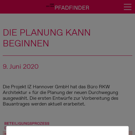
News
DIE PLANUNG KANN
Deine Meinung?
BEGINNEN
Über uns
Ihme-Zentrum
9. Juni 2020
Führung buchen
Presse
Die Projekt IZ Hannover GmbH hat das Büro RKW
Downloads / Verweise
Architektur + für die Planung der neuen Durchwegung
ausgewählt. Die ersten Entwürfe zur Vorbereitung des
Kontakt
Bauantrages werden aktuell erarbeitet.
Impressum
Datenschutz