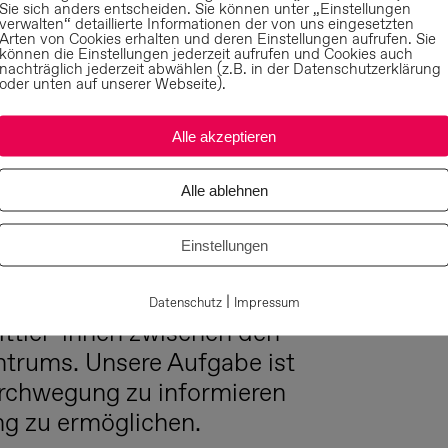
Sie sich anders entscheiden. Sie können unter „Einstellungen
Nächste Nac
verwalten“ detaillierte Informationen der von uns eingesetzten
Arten von Cookies erhalten und deren Einstellungen aufrufen. Sie
können die Einstellungen jederzeit aufrufen und Cookies auch
nachträglich jederzeit abwählen (z.B. in der Datenschutzerklärung
oder unten auf unserer Webseite).
Alle akzeptieren
Alle ablehnen
Einstellungen
eshauptstadt Hannover
|
Datenschutz
Impressum
ittler*innen zwischen den
ntrums. Unsere Aufgabe ist
Durchwegung zu informieren
ung zu ermöglichen.