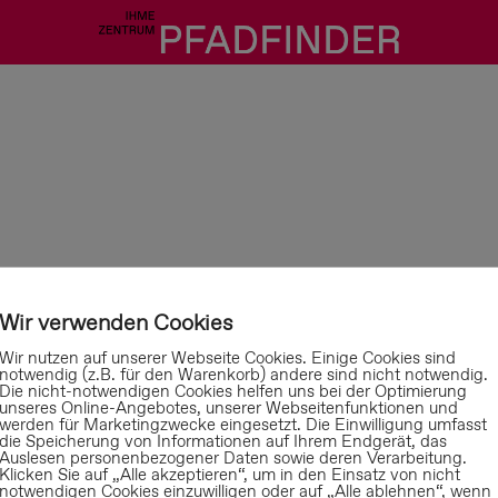
Derzeit werden kei
Wir verwenden Cookies
Ihme-Zentrum von 
Wir nutzen auf unserer Webseite Cookies. Einige Cookies sind
notwendig (z.B. für den Warenkorb) andere sind nicht notwendig.
und Projekt IZ Han
Die nicht-notwendigen Cookies helfen uns bei der Optimierung
unseres Online-Angebotes, unserer Webseitenfunktionen und
Pfadfinder angebo
werden für Marketingzwecke eingesetzt. Die Einwilligung umfasst
die Speicherung von Informationen auf Ihrem Endgerät, das
Auslesen personenbezogener Daten sowie deren Verarbeitung.
Klicken Sie auf „Alle akzeptieren“, um in den Einsatz von nicht
notwendigen Cookies einzuwilligen oder auf „Alle ablehnen“, wenn