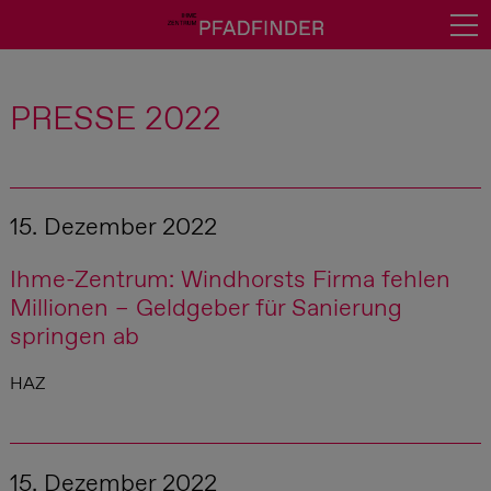
News
PRESSE 2022
Deine Meinung?
Über uns
Ihme-Zentrum
15. Dezember 2022
Führung buchen
Ihme-Zentrum: Windhorsts Firma fehlen
Presse
Millionen – Geldgeber für Sanierung
springen ab
Downloads / Verweise
Kontakt
HAZ
Impressum
Datenschutz
15. Dezember 2022