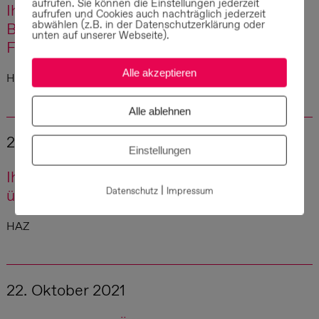
aufrufen. Sie können die Einstellungen jederzeit
Ihme-Zentrum: Öffentliche
aufrufen und Cookies auch nachträglich jederzeit
abwählen (z.B. in der Datenschutzerklärung oder
Baustellenführungen für Einblicke in den
unten auf unserer Webseite).
Fortschritt der Revitalisierung
Alle akzeptieren
HLL
Alle ablehnen
23. Oktober 2021
Einstellungen
Ihme-Zentrum: Öffentliche Führungen
|
Datenschutz
Impressum
über die Baustelle
HAZ
22. Oktober 2021