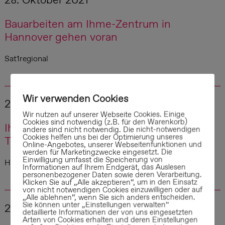
Bauarbeiten am Ihme-Zentrum in
Hannover gehen voran
Sat1regional
Wir verwenden Cookies
26. Oktober 2021
Wir nutzen auf unserer Webseite Cookies. Einige
Cookies sind notwendig (z.B. für den Warenkorb)
Ihme-Zentrum: Bauarbeiten für neuen
andere sind nicht notwendig. Die nicht-notwendigen
Cookies helfen uns bei der Optimierung unseres
Tunnel sollen bald starten
Online-Angebotes, unserer Webseitenfunktionen und
werden für Marketingzwecke eingesetzt. Die
Einwilligung umfasst die Speicherung von
HAZ
Informationen auf Ihrem Endgerät, das Auslesen
personenbezogener Daten sowie deren Verarbeitung.
Klicken Sie auf „Alle akzeptieren“, um in den Einsatz
von nicht notwendigen Cookies einzuwilligen oder auf
„Alle ablehnen“, wenn Sie sich anders entscheiden.
Sie können unter „Einstellungen verwalten“
23. Oktober 2021
detaillierte Informationen der von uns eingesetzten
Arten von Cookies erhalten und deren Einstellungen